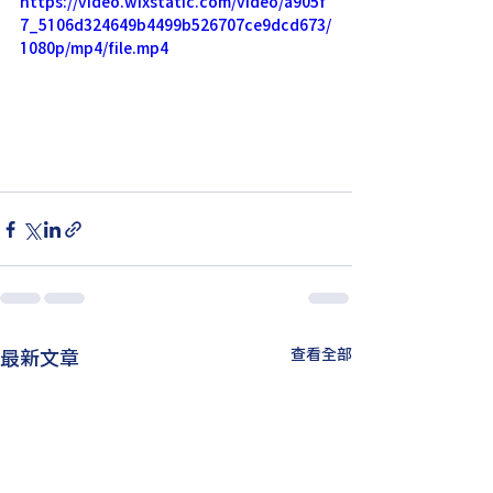
https://video.wixstatic.com/video/a905f
7_5106d324649b4499b526707ce9dcd673/
1080p/mp4/file.mp4
最新文章
查看全部