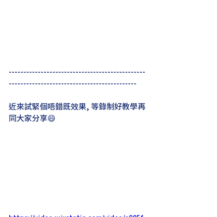
-----------------------------------------------
--------------------------------------------
近來試緊個唔錯既效果, 等錄制好教學再
同大家分享😄